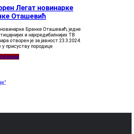
орен Легат новинарке
нке Оташевић
 новинарке Бранке Оташевић, једне
утицајнијих и најкредибилнијих ТВ
ара отворен је за јавност 23.3.2024.
е у присуству породице
тај више
је”