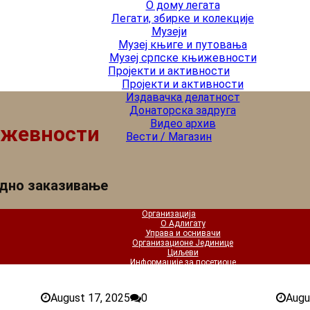
О дому легата
Легати, збирке и колекције
Музеји
Музеј књиге и путовања
Музеј српске књижевности
Пројекти и активности
Пројекти и активности
Издавачка делатност
Донаторска задруга
Видео архив
ижевности
Вести / Магазин
одно заказивање
Организација
О Адлигату
Управа и оснивачи
Организационе Јединице
Циљеви
Информације за посетиоце
Институционална сарадња
Изложбени простори (салони) Адлигата
Библиотека Лазић
August 17, 2025
0
Augu
О Библиотеци Лазић