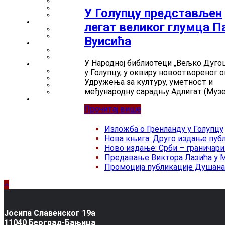
У Голупцу представљен
легат великог глумца П
Вуисића
У Народној библиотеци „Вељко Дуго
у Голупцу, у оквиру новоотвореног о
Удружења за културу, уметност и
међународну сарадњу Адлигат (Музе
Прочитај више
Изложба о Гренланду у Голупцу
Нова књига: Друго издање публ
Ново издање: Срби – граничари
Предавање Виктора Лазића у 
Промоција публикације Душана 
Јосипа Славенског 19а
11040 Београд-Бањица