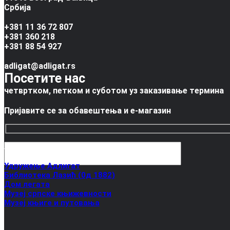
Србија
+381 11 36 72 807
+381 360 218
+381 88 54 927
adligat@adligat.rs
Посетите нас
четвртком, петком и суботом уз заказивање термина
Пријавите се за обавештења и е-магазин
Упознајте нас
Удружење Адлигат
Библиотека Лазић (0д 1882)
Дом легата
Музеј српске књижевности
Музеј књиге и путовања