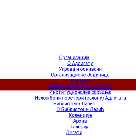
Организација
О Адлигату
Управа и оснивачи
Организационе Јединице
Циљеви
Информације за посетиоце
Институционална сарадња
Изложбени простори (салони) Адлигата
Библиотека Лазић
О Библиотеци Лазић
Колекције
Архив
Галерија
Легати