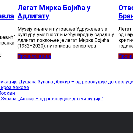
Колекције
Архив
Легат Мирка Бојића у
Отв
Галерија
Легати
авла
Адлигату
Бра
О дому легата
Легати, збирке и колекције
Музеји
Музеју књиге и путовања Удружења з а
Легат
Музеј књиге и путовања
Музеј српске књижевности
културу, уметност и међународну сарадњу
од нај
шевић“
Пројекти и активности
Адлигат поклоњен је легат Мирка Бојића
критич
Пројекти и активности
гранка
(1932–2020), путописца, репортера
годин
Издавачка делатност
Донаторска задруга
ј
Видео архив
Прочитај више
Прочи
Вести / Магазин
икације Душана Зупана „Алжир – од револуције до еволуци
 кроз векове
Москви
Зупана: „Алжир – од револуције до еволуције”