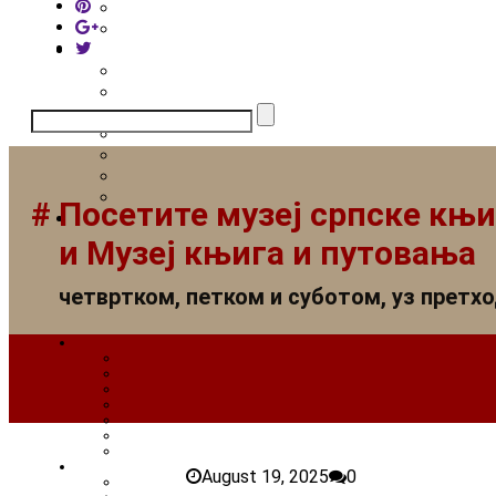
Search
for:
# Посетите музеј српске књ
и Музеј књига и путовања
четвртком, петком и суботом, уз претх
August 19, 2025
0