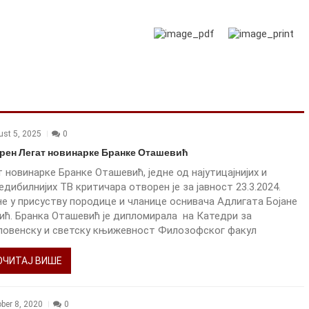
ust 5, 2025
0
рен Легат новинарке Бранке Оташевић
 новинарке Бранке Оташевић, једне од најутицајнијих и
едибилнијих ТВ критичара отворен је за јавност 23.3.2024.
не у присуству породице и чланице оснивача Адлигата Бојане
ић. Бранка Оташевић је дипломирала на Катедри за
словенску и светску књижевност Филозофског факул
ОЧИТАЈ ВИШЕ
ber 8, 2020
0