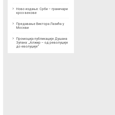
Ново издање: Срби – граничари
кроз векове
Предавање Виктора Лазића у
Москви
Промоција публикације Душана
Зупана: „Алжир – од револуције
до еволуције”