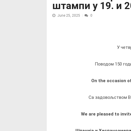
штампи у 19. и 2
June 25, 2025
0
У четвр
Поводом 150 год
O
n the occasion o
Са задовољством В
We are pleased to invit
„
Шпанија и Хиспанoамерика