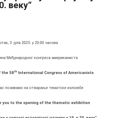
0. веку“
так, 3. јула 2025. у 20.00 часова
ина Међународног конгреса американиста
th
f the 58
International Congress of Americanists
ас позивамо на отварање тематске изложбе
e you to the opening of the thematic exhibition
 у српској историјској штампи у 19. и 20. веку“