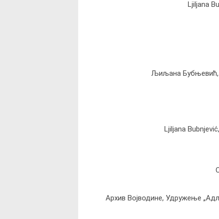
Ljiljana B
Љиљана Бубњевић, 
Ljiljana Bubnjevi
Архив Војводине, Удружење „Адл