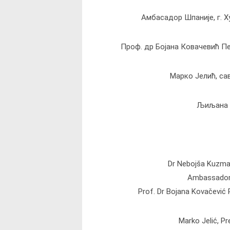
Амбасадор Шпаније, г. Х
Проф. др Бојана Ковачевић П
Марко Јелић, са
Љиљана Б
Dr Nebojša Kuzman
Ambassador 
Prof. Dr Bojana Kovačević 
Marko Jelić, Pr