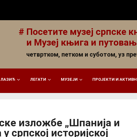
# Посетите музеј српске 
и Музеј књига и путовањ
четвртком, петком и суботом, уз пр
 ЛАЗИЋ
ЛЕГАТИ
МУЗЕЈИ
ПРОЈЕКТИ И АКТИВ
ске изложбе „Шпанија и
у српској историјској