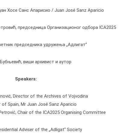
уан Хосе Санс Апарисио / Juan José Sanz Aparicio
етровић, председница Организационог одбора ICA2025
ветник председника удружења „Адлигат”
убњевић, виши архивист и аутор
Speakers:
ović, Director of the Archives of Vojvodina
of Spain, Mr Juan José Sanz Aparicio
Petrović, Chair of the ICA2025 Organising Committee
esidential Adviser of the „Adligat“ Society