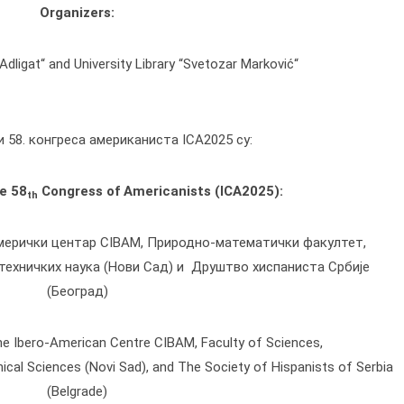
Organizers:
Adligat“ and University Library “Svetozar Marković“
 58. конгреса американиста ICA2025 су:
e 58
Congress of Americanists (ICA2025):
th
ерички центар CIBAM, Природно-математички факултет,
техничких наука (Нови Сад) и Друштво хиспаниста Србије
(Београд)
he Ibero-American Centre CIBAM, Faculty of Sciences,
ical Sciences (Novi Sad), and The Society of Hispanists of Serbia
(Belgrade)