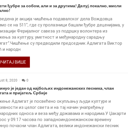
ти ђубре за собом, али и за другима! Делуј локално, мисли
ално!
ведена је акција чишћења подавалског дела Вождовца
мо се на 511“, где су пролазници бацали ђубре деценијама, у
низацији Феријалног савеза уз подршку волонтера из
жења за културу, уметност и међународну сарадњу
игат“.Чишћење су предводили председник Адлигата Виктор
ћ и народн
ОЧИТАЈ ВИШЕ
ust 8, 2020
0
инуо је један од најбољих индонежанских песника, члан
гата и пријатељ Србије
жење Адлигат је посвећено окупљању људи културе и
евности из целог света и на тај начин унапређењу
народних односа и веза међу државама и народима.У Џакарти
трос у 09.17 часова по западноиндонежанском времену
инуо почасни члан Адлигата, велики индонежански песник