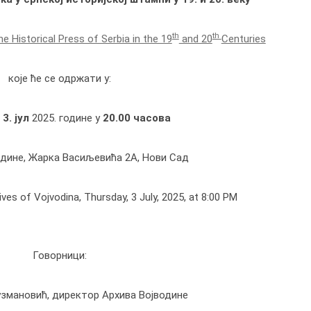
th
th
e Historical Press of Serbia in the 19
and 20
Centuries
које ће се одржати у:
,
3. јул
2025. године у
20.00 часова
одине, Жарка Васиљевића 2А, Нови Сад
ives of Vojvodina
, Thursday, 3 July, 2025, at 8:00 PM
Говорници:
узмановић, директор Архивa Војводине