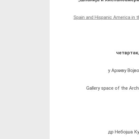
Spain and Hispanic America in th
ч
етвртак
у Архиву Војв
Gallery space of the
Arch
др Небојша К