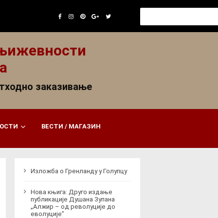
Search
for:
књижевности
а
етходно заказивање
НОСТИ
ВЕСТИ / МАГАЗИН
Изложба о Гренланду у Голупцу
Нова књига: Друго издање
публикације Душана Зупана
„Алжир – од револуције до
еволуције”