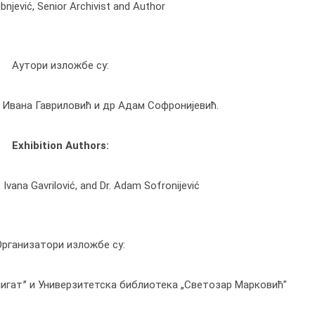
ubnjević, Senior Archivist and Author
Аутори изложбе су:
Ивана Гавриловић и др Адам Софронијевић.
Exhibition Authors:
ć, Ivana Gavrilović, and Dr. Adam Sofronijević
Организатори изложбе су:
игатˮ и Универзитетска библиотека „Светозар Марковић”