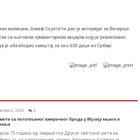
их великана Јожеф Скултети дао је интервјуе за Вечерње
вези са његовом хуманитарном акцијом коју је реализовао
да је обезбедио смештај за око 630 деце из Србије.
ember 5, 2020
0
мети са потопљеног америчког брода у Музеју књиге и
вања
дом 75 година од завршетка Другог светског рата на
ику, тј. од капитулације Јапана, Удружење Адлигат је