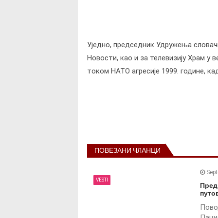
Уједно, председник Удружења словачк
Новости, као и за телевизију Храм у 
током НАТО агресије 1999. године, ка
P
ПОВЕЗАНИ ЧЛАНЦИ
o
Sept
VESTI
Пред
s
путо
Пово
Пациф