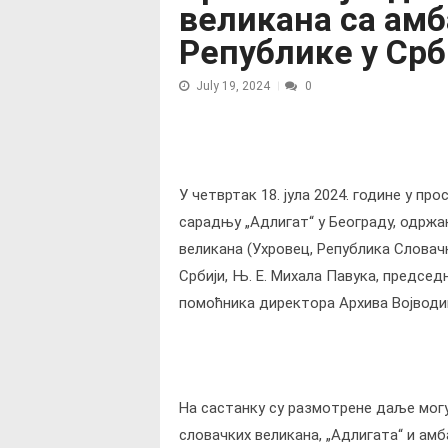
великана са ам
Републике у Срб
July 19, 2024
0
У четвртак 18. јула 2024. године у п
сарадњу „Адлигат“ у Београду, одржа
великана (Ухровец, Република Словач
Србији, Њ. Е. Михала Павука, председ
помоћника директора Архива Војводи
На састанку су размотрене даље мог
словачких великана, „Адлигата“ и ам