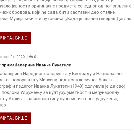
азало јавности оригиналне предмете са једног од потопљених
ичких бродова, који ће сада бити саставни део сталне
вке Музеја књиге и путовања. „Када је славни генерал Даглас
ОЧИТАЈ ВИШЕ
tember 24, 2020
0
т примабалерине Иванке Лукатели
абалерина Народног позоришта у Београду и Националног
ског позоришта у Минхену, педагог класичног балета,
граф и педагог Иванка Лукатели (1948) одлучила је да свој
т поклони Удружењу за културу, уметност и међународну
дњу Адлигат на иницијативу суоснивача овог удружења,
нар
ОЧИТАЈ ВИШЕ