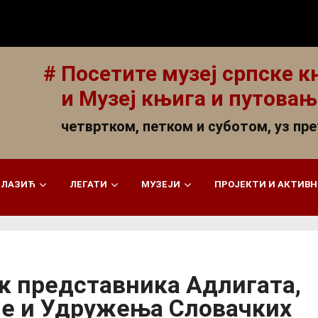
# Посетите музеј српске 
и Музеј књига и путовањ
четвртком, петком и суботом, уз пр
 ЛАЗИЋ
ЛЕГАТИ
МУЗЕЈИ
ПРОЈЕКТИ И АКТИВ
к представника Адлигата,
не и Удружења Словачких