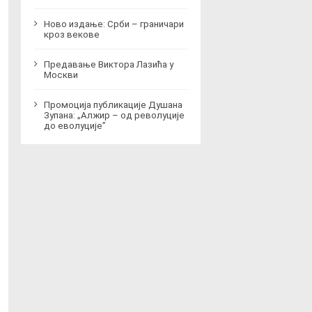
Ново издање: Срби – граничари
кроз векове
Предавање Виктора Лазића у
Москви
Промоција публикације Душана
Зупана: „Алжир – од револуције
до еволуције”