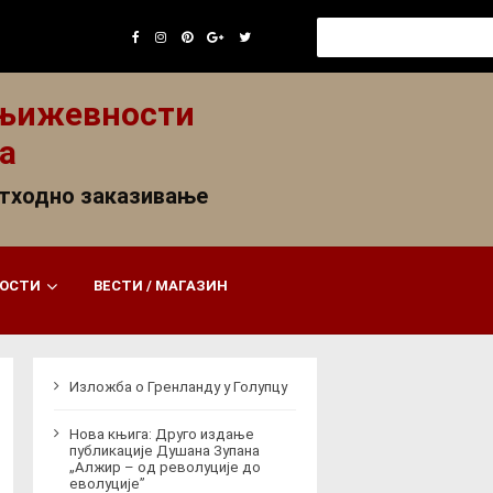
Search
for:
књижевности
а
етходно заказивање
НОСТИ
ВЕСТИ / МАГАЗИН
Изложба о Гренланду у Голупцу
Нова књига: Друго издање
публикације Душана Зупана
„Алжир – од револуције до
еволуције”