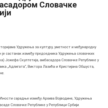
басадором Словачке
ији
росторијама Удружења за културу, уметност и међународну
н је састанак између председника Удружења словачких
ка) Јожефа Скултетија, амбасадора Словачке Републике у
ника „Адлигата“, Виктора Лазића и Кристијана Обшуста,
не.
ућности сарадње између Архива Војводине, Удружења
басаде Словачке Републике у Републици Србији.