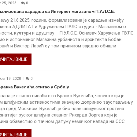
e 25, 2025
0
ализована сарадња са Интернет магазином П.У.Л.С.Е.
ељу 21.6.2025. године, формализована је сарадња између
жења АДЛИГАТ и Удружењем ПУЛС студио - Магазином о
ности, култури и друштву – П.У.Л.С.Е. Оснивач Удружења ПУЛС
ио и истоименог Магазина урбаниста и архитекта Бобан
овић и Виктор Лазић су том приликом заједно обишли
ОЧИТАЈ ВИШЕ
ber 19, 2020
0
Бранка Вукелића стигао у Србију
пана је стигао писаћи сто Бранка Вукелића, човека који је
им шпијунским активностима значајно допринео заустављању
ца пред Москвом. Вукелић је био члан шпијунског прстена
знатијег руског шпијуна славног Рихарда Зоргеа који је
ина обавестио о тачном датуму немачког напада на ССС
ОЧИТАЈ ВИШЕ