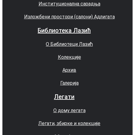
Институционална сарадња
Изложбени простори (салони) Адлигата
Библиотека Лазић
О Библиотеци Лазић
Колекције
Архив
Галерија
Легати
О дому легата
Легати, збирке и колекције