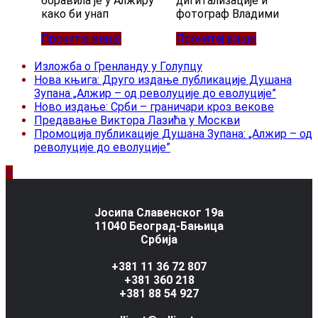
боравила је у Алжиру
дигитализације и
како би унап
фотограф Владими
Прочитај више
Прочитај више
Изложба о Гренланду у Голупцу
Нова књига: Друго издање публикације Душана
Зупана „Алжир – од револуције до еволуције”
Ново издање: Срби – граничари кроз векове
Предавање Виктора Лазића у Москви
Промоција публикације Душана Зупана: „Алжир – од
револуције до еволуције”
Јосипа Славенског 19а
11040 Београд-Бањица
Србија
+381 11 36 72 807
+381 360 218
+381 88 54 927