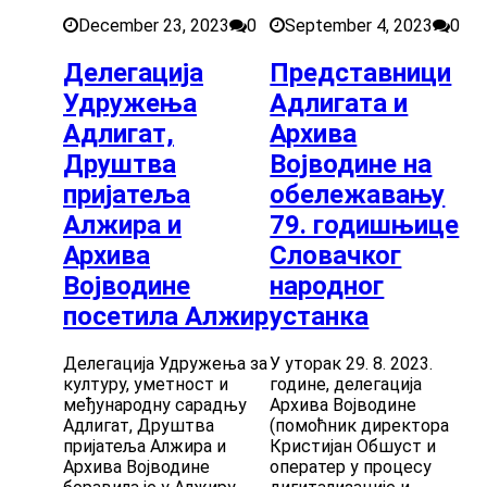
December 23, 2023
0
September 4, 2023
0
Делегација
Представници
Удружења
Адлигата и
Адлигат,
Архива
Друштва
Војводине на
пријатеља
обележавању
Алжира и
79. годишњице
Архива
Словачког
Војводине
народног
посетила Алжир
устанка
Делегација Удружења за
У уторак 29. 8. 2023.
културу, уметност и
године, делегација
међународну сарадњу
Архива Војводине
Адлигат, Друштва
(помоћник директора
пријатеља Алжира и
Кристијан Обшуст и
Архива Војводине
оператер у процесу