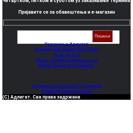
четвртком, петком и суботом уз заказивање термина
Пријавите се за обавештења и е-магазин
Упознајте нас
Удружење Адлигат
Библиотека Лазић (0д 1882)
Дом легата
Музеј српске књижевности
Музеј књиге и путовања
Услови употребе веб странице
Правила приватности
(C) Адлигат. Сва права задржана