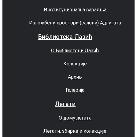
Институционална сарадња
Изложбени простори (салони) Адлигата
Библиотека Лазић
О Библиотеци Лазић
Колекције
Архив
Галерија
Легати
О дому легата
Легати, збирке и колекције