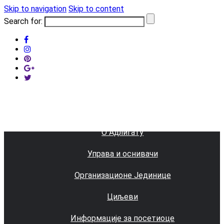
Skip to navigation
Skip to content
Search for:
Организација
О Адлигату
Управа и оснивачи
Организационе Јединице
Циљеви
Информације за посетиоце