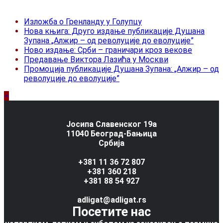
Изложба о Гренланду у Голупцу
Нова књига: Друго издање публикације Душана
Зупана „Алжир – од револуције до еволуције”
Ново издање: Срби – граничари кроз векове
Предавање Виктора Лазића у Москви
Промоција публикације Душана Зупана: „Алжир – од
револуције до еволуције”
Јосипа Славенског 19а
11040 Београд-Бањица
Србија
+381 11 36 72 807
+381 360 218
+381 88 54 927
adligat@adligat.rs
Посетите нас