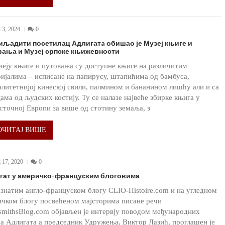
l 3, 2024
0
иљадити посетилац Адлигатa обишао је Музеј књиге и
вања и Музеј српске књижевности
еју књиге и путовања су доступне књиге на различитим
ијалима – исписане на папирусу, штапићима од бамбуса,
алитетнијој кинеској свили, палмином и бананином лишћу али и са
ама од људских костију. Ту се налазе највеће збирке књига у
сточној Европи за више од стотину земаља, з
ОЧИТАЈ ВИШЕ
l 17, 2020
0
гат у америчко-француским блоговима
знатим англо-француском блогу CLIO-Histoire.com и на угледном
чком блогу посвећеном мајсторима писане речи
mithsBlog.com објављен је интервју поводом међународних
а Адлигата а председник Удружења, Виктор Лазић, проглашен је