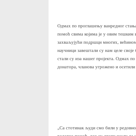
Одмах по проглашењу ванредног стањ
помоћ свима којима је у овим тешким
захваљујући подршци многих, већином
научници завештали су нам целе своје 
стали су иза нашег пројекта. Одмах п
донатора, чланова угрожено и осетили
„Са стотинак људи смо били у редовној
редовна помоћ, док су други знали да 