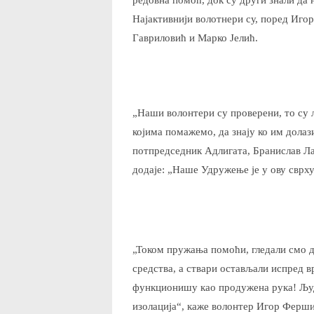
Најактивнији волотнери су, поред Иг
Гавриловић и Марко Јелић.
„Наши волонтери су проверени, то су 
којима помажемо, да знају ко им долаз
потпредседник Адлигата, Бранислав Лаз
додаје: „Наше Удружење је у ову сврху
„Током пружања помоћи, гледали смо д
средства, а ствари остављали испред в
функционишу као продужена рука! Људ
изолација“, каже волонтер Игор Ферш