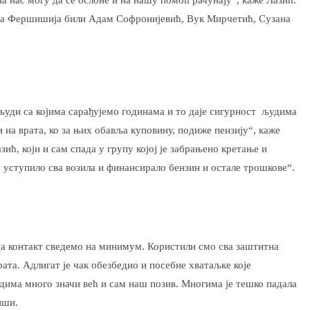
ора Фершишија били Адам Софронијевић, Вук Мирчетић, Сузана
људи са којима сарађујемо годинама и то даје сигурност људима
и на врата, ко за њих обавља куповину, подиже пензију“, каже
ић, који и сам спада у групу којој је забрањено кретање и
 уступило сва возила и финансирало бензин и остале трошкове“.
а контакт сведемо на минимум. Користили смо сва заштитна
рата. Адлигат је чак обезбедио и посебне хватаљке које
има много значи већ и сам наш позив. Многима је тешко падала
иши.