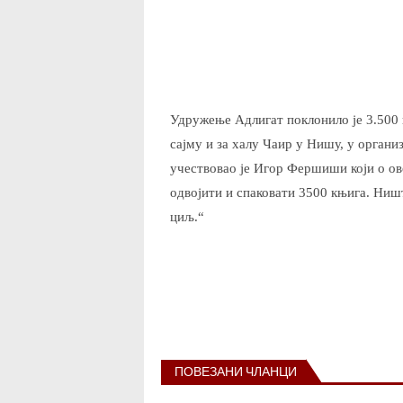
Удружење Адлигат поклонило је 3.500
сајму и за халу Чаир у Нишу, у органи
учествовао је Игор Фершиши који о овој
одвојити и спаковати 3500 књига. Ништ
циљ.“
ПОВЕЗАНИ ЧЛАНЦИ