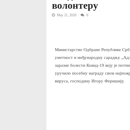
волонтеру
May 21, 2020
0
Министарство Одбране Републике Срби
уметност и међународну сарадњу „Адл
заразне болести Ковид-19 коју је пот
уручило посебну награду свом најпожрт
вируса, господину Игору Феришију.