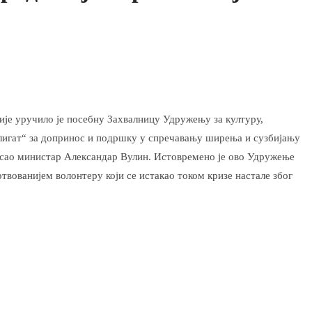
је уручило је посебну Захвалницу Удружењу за културу,
игат“ за допринос и подршку у спречавању ширења и сузбијању
писао министар Александар Вулин. Истовремено је ово Удружење
вованијем волонтеру који се истакао током кризе настале због