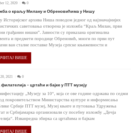
ber 12, 2020
0
жба о краљу Милану и Обреновићима у Нишу
у Историјског архива Ниша поводом једног од најзначајнијих
истичких саветовања отворена је изложба “Краљ Милан, први
ни грађанин нишки”. Јавности су приказана оригинална
ента и предмети породице Обреновић, многи по први пут
ени ван сталне поставке Музеја српске књижевности и
ОЧИТАЈ ВИШЕ
20, 2021
0
 филателија – цртаћи и бајке у ПТТ музеју
нифестацију „Музеју за 10“, која се ове године одржава по седми
од покровитељством Министарства културе и информисања
лике Србије ПТТ музеј, Музеј књиге и путовања Удружења
ат и Србијамарка организовали су посебну изложбу „Дечја
елија“. Изванредна збирка са цртаћима и бајкам
ОЧИТАЈ ВИШЕ