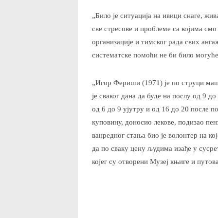
„Било је ситуација на ивици снаге, жи
све стресове и проблеме са којима смо
организације и тимског рада свих анг
систематске помоћи не би било могуће
„Игор Фериши (1971) је по струци ма
је сваког дана да буде на послу од 9 д
од 6 до 9 ујутру и од 16 до 20 после п
куповину, доносио лекове, подизао пен
ванредног стања био је волонтер на кој
да по сваку цену људима изађе у суср
којег су отворени Музеј књиге и путо