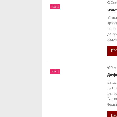
Octo
VESTI
Изло
У хол
архив
почас
докум
излож
ПР
May 
VESTI
Дечја
За ма
пут п
Репуб
Адлиг
филат
ПР