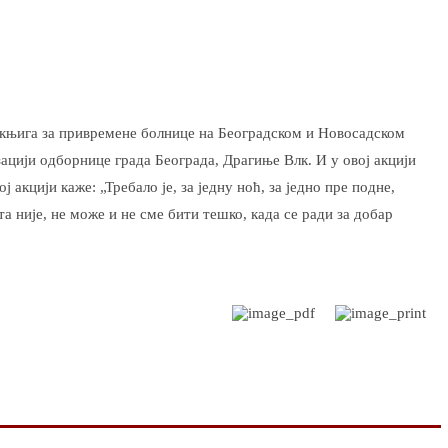
 књига за привремене болнице на Београдском и Новосадском
зацији одборнице града Београда, Драгиње Влк. И у овој акцији
 акцији каже: „Требало је, за једну ноћ, за једно пре подне,
а није, не може и не сме бити тешко, када се ради за добар