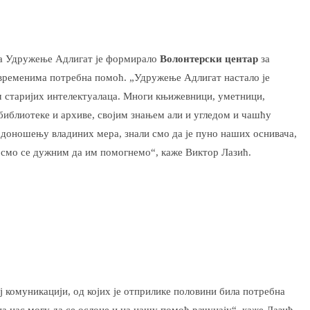
а Удружење Адлигат је формирало
Волонтерски центар
за
 временима потребна помоћ.
„Удружење Адлигат настало је
 старијих интелектуалаца. Многи књижевници, уметници,
библиотеке и архиве, својим знањем али и угледом и чашћу
о доношењу владиних мера, знали смо да је пуно наших оснивача,
 смо се дужним да им помогнемо“, каже Виктор Лазић.
 комуникацији, од којих је отприлике половини била потребна
на нас могу да се ослоне и на нашу помоћ рачунају“, каже Лазић.