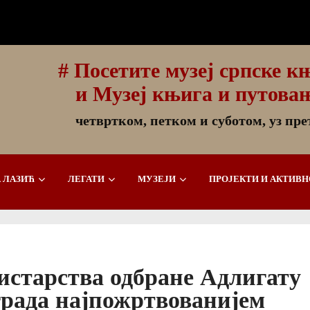
# Посетите музеј српске 
и Музеј књига и путова
четвртком, петком и суботом, уз пр
 ЛАЗИЋ
ЛЕГАТИ
МУЗЕЈИ
ПРОЈЕКТИ И АКТИВ
старства одбране Адлигату
града најпожртвованијем