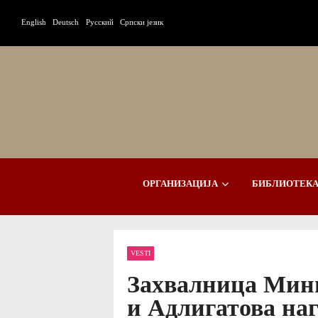
English
Deutsch
Русский
Српски језик
ОРГАНИЗАЦИЈА
БИБЛИОТЕКА
VESTI
Захвалница Мини
и Адлигатова на