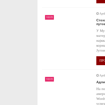
Apri
VESTI
Стох
путо
У Муз
матер
најкв
кориц
Југои
ПР
Apri
VESTI
Адли
На по
амери
Words
успех