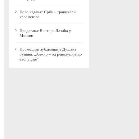
Ново издање: Срби – граничари
кроз векове
Предавање Виктора Лазића у
Москви
Промоција публикације Душана
Зупана: „Алжир – од револуције до
еволуције”