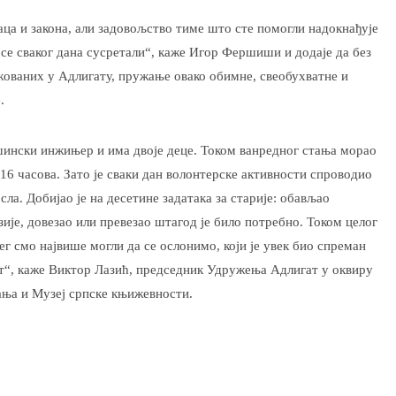
ваца и закона, али задовољство тиме што сте помогли надокнађује
 се сваког дана сусретали“, каже Игор Фершиши и додаје да без
ажованих у Адлигату, пружање овако обимне, свеобухватне и
.
шински инжињер и има двоје деце. Током ванредног стања морао
о 16 часова. Зато је сваки дан волонтерске активности спроводио
осла. Добијао је на десетине задатака за старије: обављао
зије, довезао или превезао штагод је било потребно. Током целог
ег смо највише могли да се ослонимо, који је увек био спреман
ет“, каже Виктор Лазић, председник Удружења Адлигат у оквиру
вања и Музеј српске књижевности.