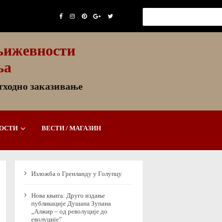
књижевности
ња
етходно заказивање
НОСТИ
ВЕСТИ / МАГАЗИН
Изложба о Гренланду у Голупцу
Нова књига: Друго издање
публикације Душана Зупана
„Алжир – од револуције до
еволуције”