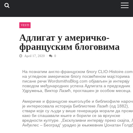
VESTI
Адлигат у америчко-
француским блоговима
April 17, 2020
0
На познатим англо-француском блогу CLIO-Histoire.com
на угледном америчком блогу посвећеном мајсторима
писане речи WordsmithsBlog.com објављен је интервју
поводом међународних успеха Адлигата а председник
Удружења, Виктор Лазић, проглашен је особом месеца.
Америчке и француске књигољубе и библиофиле нароч
је интересовала историја Библиотеке Лазић (од 1882),
ствари које су људи у више генерација морали да прож
како би спашавали књиге и борили се за врхунске
вредности културе. „Ексклузивни интервју преко скајпа, 
Анђелес – Београд“ урадио је књижевник Џонатан Голдб