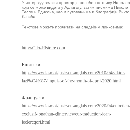
У интервјуу велики простор је посећен потпису Наполе
који се може видети у Адлигату, затим писмима Николе
Тесле и Едисона, као и путовањима и биографији Викто
Лазића.
Текстове можете прочитати на следећим линковима:
http://Clio-Histoire.com
Енглески:
https://www.le-mot-juste-en-anglais.com/2010/04/viktor-
lazi%C4%87-linguist-of-the-month-of-april-2020.html
Француски:
https://www.le-mot-juste-en-anglais.com/2020/04/entretien
exclusif-jonathan-glintervieweur-traduction-jean-
leclercqori.html