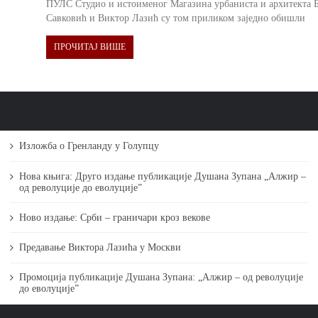
ПУЛС Студио и истоименог Магазина урбаниста и архитекта 
Савковић и Виктор Лазић су том приликом заједно обишли
ПРОЧИТАЈ ВИШЕ
Изложба о Гренланду у Голупцу
Нова књига: Друго издање публикације Душана Зупана „Алжир –
од револуције до еволуције”
Ново издање: Срби – граничари кроз векове
Предавање Виктора Лазића у Москви
Промоција публикације Душана Зупана: „Алжир – од револуције
до еволуције”