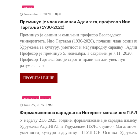
VESTI
November 9, 2020
0
Преминуо је члан оснивач Адлигата, професор Иво
Тартаља (1930-2020)
Преминуо је славни и омиљени професор Београдског
универзитета, Иво Тартаља (1930-2020), почасни члан оснива
Удружења за културу, уметност и међународну сарадњу „Адлиг
Професор је преминуо 5. новембра, а сахрањен је 7.11. 2020.
Професор Тартаља био је строг и правичан али увек пун
разумевања з
ПРОЧИТАЈ ВИШЕ
MAGAZIN
VESTI
June 25, 2025
0
Формализована сарадња са Интернет магазином П.У.Л.
У недељу 21.6.2025. године, формализована је сарадња између
Удружења АДЛИГАТ и Удружењем ПУЛС студио - Магазином
уметности, култури и друштву – П.У.Л.С.Е. Оснивач Удружењ