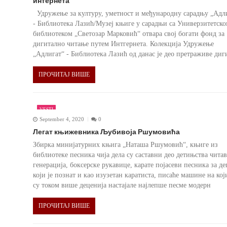
интернета
Удружење за културу, уметност и међународну сарадњу „Адл
- Библиотека Лазић/Музеј књиге у сарадњи са Универзитетск
библиотеком „Светозар Марковић“ отвара свој богати фонд за
дигитално читање путем Интгернета. Колекција Удружење
„Адлигат“ - Библиотека Лазић од данас је део претраживе диг
ПРОЧИТАЈ ВИШЕ
VESTI
September 4, 2020
0
Легат књижевника Љубивоја Ршумовића
Збирка минијатурних књига „Наташа Ршумовић“, књиге из
библиотеке песника чија дела су саставни део детињства чита
генерација, боксерске рукавице, карате појасеви песника за де
који је познат и као изузетан каратиста, писаће машине на ко
су током више деценија настајале најлепше песме модерн
ПРОЧИТАЈ ВИШЕ