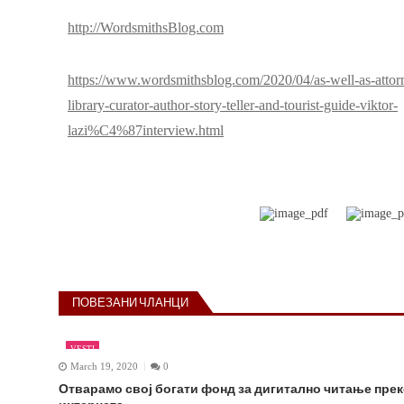
http://WordsmithsBlog.com
https://www.wordsmithsblog.com/2020/04/as-well-as-attor
library-curator-author-story-teller-and-tourist-guide-viktor-
lazi%C4%87interview.html
ПОВЕЗАНИ ЧЛАНЦИ
VESTI
March 19, 2020
0
Отварамо свој богати фонд за дигитално читање пре